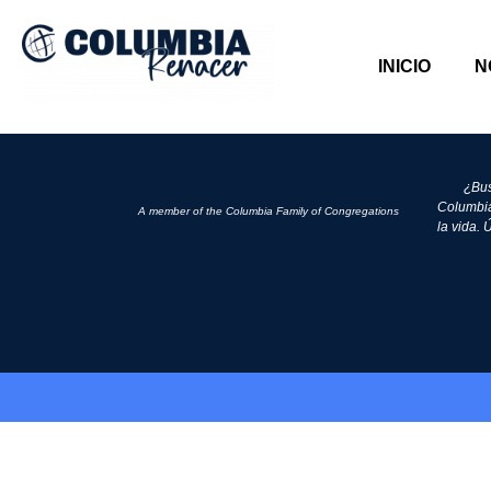
INICIO
N
¿Bus
Columbia
A member of the Columbia Family of Congregations
la vida.