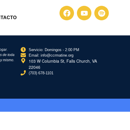
NTACTO
ogar.
Servicio: Domingos - 2:00 PM
s de toda
Email: info@ccrmatine.org
oy mismo.
103 W Columbia St, Falls Church, VA
22046
(703) 678-1101