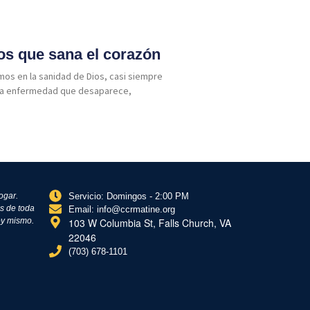
os que sana el corazón
os en la sanidad de Dios, casi siempre
una enfermedad que desaparece,
ogar.
Servicio: Domingos - 2:00 PM
s de toda
Email: info@ccrmatine.org
oy mismo.
103 W Columbia St, Falls Church, VA
22046
(703) 678-1101