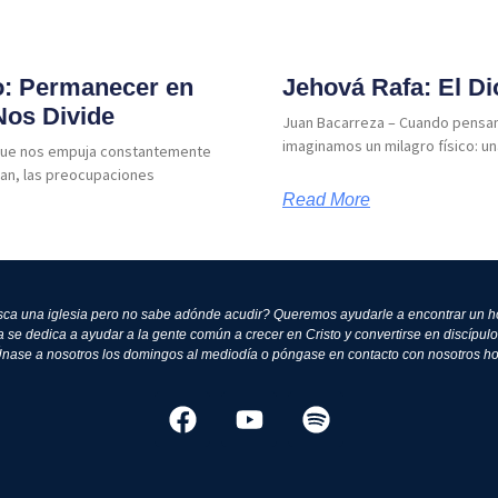
: Permanecer en
Jehová Rafa: El Di
Nos Divide
Juan Bacarreza – Cuando pensam
imaginamos un milagro físico: 
 que nos empuja constantemente
an, las preocupaciones
Read More
ca una iglesia pero no sabe adónde acudir? Queremos ayudarle a encontrar un h
 se dedica a ayudar a la gente común a crecer en Cristo y convertirse en discípulo
 Únase a nosotros los domingos al mediodía o póngase en contacto con nosotros h