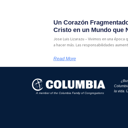
Un Corazón Fragmentado
Cristo en un Mundo que 
Jose Luis Lizarazu – Vivimos en una época
a hacer más. Las responsabilidades aument
Read More
¿Bus
Columbia
la vida.
A member of the Columbia Family of Congregations