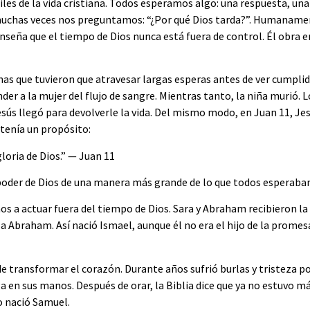
ciles de la vida cristiana. Todos esperamos algo: una respuesta, un
uchas veces nos preguntamos: “¿Por qué Dios tarda?”. Humanament
enseña que el tiempo de Dios nunca está fuera de control. Él obr
nas que tuvieron que atravesar largas esperas antes de ver cumplid
ender a la mujer del flujo de sangre. Mientras tanto, la niña murió
s llegó para devolverle la vida. Del mismo modo, en Juan 11, Jesús
tenía un propósito:
loria de Dios.” — Juan 11
 poder de Dios de una manera más grande de lo que todos esperaba
a actuar fuera del tiempo de Dios. Sara y Abraham recibieron la 
 a Abraham. Así nació Ismael, aunque él no era el hijo de la promes
 transformar el corazón. Durante años sufrió burlas y tristeza por
a en sus manos. Después de orar, la Biblia dice que ya no estuvo má
o nació Samuel.