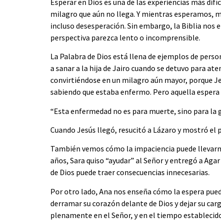
Esperar en Dios es una de las experiencias más difí
milagro que aún no llega. Y mientras esperamos, m
incluso desesperación. Sin embargo, la Biblia nos 
perspectiva parezca lento o incomprensible.
La Palabra de Dios está llena de ejemplos de perso
a sanar a la hija de Jairo cuando se detuvo para at
convirtiéndose en un milagro aún mayor, porque Jesú
sabiendo que estaba enfermo. Pero aquella espera 
“Esta enfermedad no es para muerte, sino para la g
Cuando Jesús llegó, resucitó a Lázaro y mostró el
También vemos cómo la impaciencia puede llevarnos 
años, Sara quiso “ayudar” al Señor y entregó a Agar
de Dios puede traer consecuencias innecesarias.
Por otro lado, Ana nos enseña cómo la espera puede
derramar su corazón delante de Dios y dejar su carg
plenamente en el Señor, y en el tiempo establecid